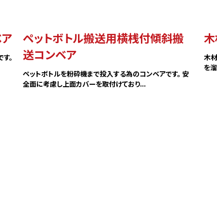
ベア
ペットボトル搬送用横桟付傾斜搬
木
送コンベア
す。
木材
を溜
ペットボトルを粉砕機まで投入する為のコンベアです。 安
全面に考慮し上面カバーを取付けており...
SSION
サポート
エイの使命
サービス事業
領域
設備紹介
金属加工を請け負い
ビスの流れ
搬送テスト用コンベ
インナップ
お知らせ
ラップ搬送コンベア
お問い合わせ