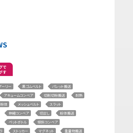
WS
グで
がす
プーリー
黒ゴムベルト
パレット搬送
アキュームコンベア
切削切粉搬送
耐熱
粉体
メッシュベルト
スラット
伸縮コンベア
切出し
紛体搬送
ペットボトル
傾斜コンベア
ラ
ストッカー
マグネット
重量物搬送