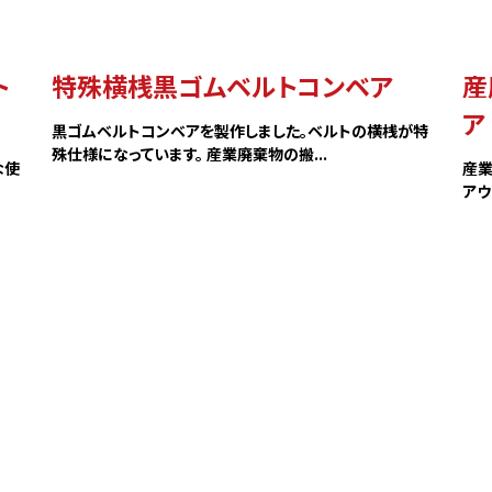
ットコンベア
ーン付メッシュベルトコンベア
総合カタログダウンロ
ベルトコンベア
ト
特殊横桟黒ゴムベルトコンベア
産
コンベア
会社情報
ア
ンレスコンベア
黒ゴムベルトコンベアを製作しました。ベルトの横桟が特
コンベア（アルミフレーム)
殊仕様になっています。 産業廃棄物の搬...
ごあいさつ
な使
産業
コンベア（スチールフレーム）
会社概要・沿革
アウ
各種取り組み
績
拠点・アクセス
採用情報
個人情報保護方針