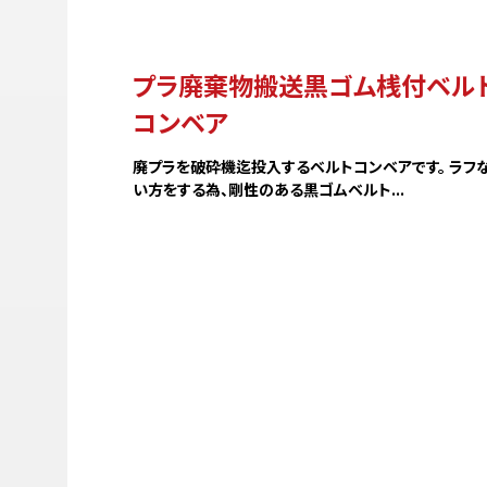
スラ
チェ
ゴム
プラ廃棄物搬送黒ゴム桟付ベル
垂直
コンベア
ステ
ミニ
廃プラを破砕機迄投入するベルトコンベアです。 ラフ
ミニ
い方をする為、剛性のある黒ゴムベルト...
製作実