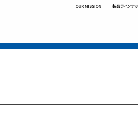
OUR MISSION
製品ラインナッ
業領域
サービスの流れ
スラットコンベア
チェーン付メッシュベルトコンベ