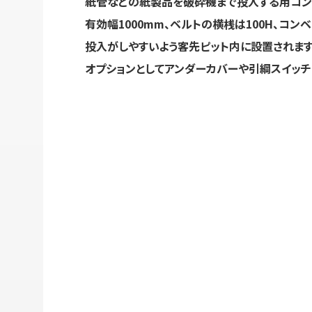
紙管などの紙製品を破砕機まで投入する用コン
有効幅1000mm、ベルトの横桟は100H、コンベ
投入がしやすいよう客先ピット内に設置されます
オプションとしてアンダーカバーや引綱スイッチ