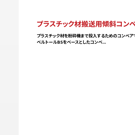
プラスチック材搬送用傾斜コン
プラスチック材を粉砕機まで投入するためのコンベアで
ベルトールBSをベースとしたコンベ...
OUR MI
サン
事業
サー
製品ラ
スク