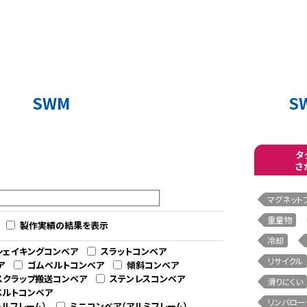
SWM
S
タ
さ
マグネット
重量物
製作実績の結果を表示
冷却
シェイキングコンベア
スラットコンベア
リサイクル
ア
ゴムベルトコンベア
傾斜コンベア
スクラップ搬送コンベア
ステンレスコンベア
滑りにくい
ベルトコンベア
リンバロー
ルフレーム）
ミニコンベア（アルミフレーム）