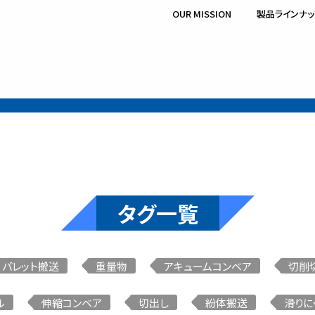
OUR MISSION
製品ラインナッ
業領域
サービスの流れ
タグ一覧
スラットコンベア
チェーン付メッシュベルトコンベ
パレット搬送
重量物
アキュームコンベア
切削
ル
伸縮コンベア
切出し
紛体搬送
滑りに