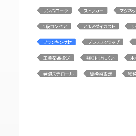
リンバローラ
ストッカー
マグネッ
垂直コンベア
2段コンベア
アルミダイカスト
サ
ブランキング材
プレススクラップ
詳しい条件を指定し
工業薬品搬送
張り付きにくい
木
発泡スチロール
破砕物搬送
粉