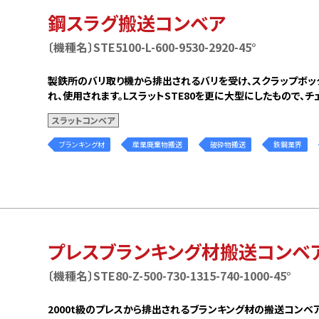
領域
設備紹介
鋼スラグ搬送コンベア
金属加工を請け負い
ビスの流れ
搬送テスト用コンベ
〔機種名〕STE5100-L-600-9530-2920-45°
インナップ
お知らせ
製鉄所のバリ取り機から排出されるバリを受け、スクラップボッ
れ、使用されます。LスラットSTE80を更に大型にしたもので、チェ
ラップ搬送コンベア
お問い合わせ
スラットコンベア
ットコンベア
ブランキング材
産業廃棄物搬送
破砕物搬送
鉄鋼業界
ーン付メッシュベルトコンベア
総合カタログダウンロ
ベルトコンベア
コンベア
会社情報
ンレスコンベア
コンベア（アルミフレーム)
ごあいさつ
コンベア（スチールフレーム）
プレスブランキング材搬送コンベ
会社概要・沿革
各種取り組み
〔機種名〕STE80-Z-500-730-1315-740-1000-45°
績
拠点・アクセス
採用情報
2000t級のプレスから排出されるブランキング材の搬送コンベ