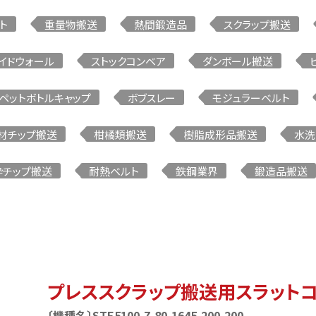
ト
重量物搬送
熱間鍛造品
スクラップ搬送
ステンレスコンベア
ミニコンベア（スチールフレーム
イドウォール
ストックコンベア
ダンボール搬送
ペットボトルキャップ
ボブスレー
モジュラーベルト
て製品を探す
サ
材チップ搬送
柑橘類搬送
樹脂成形品搬送
水洗
砕チップ搬送
耐熱ベルト
鉄鋼業界
鍛造品搬送
プレススクラップ搬送用スラット
〔機種名〕STE5100-Z-80-1645-200-200