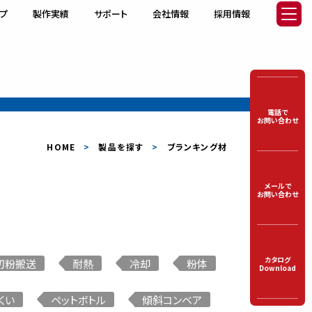
プ
製作実績
サポート
会社情報
採用情報
電話で
お問い合わせ
HOME
製品を探す
ブランキング材
メールで
お問い合わせ
ア
ゴムベルトコンベア
カタログ
切粉搬送
耐熱
冷却
粉体
Download
くい
ペットボトル
傾斜コンベア