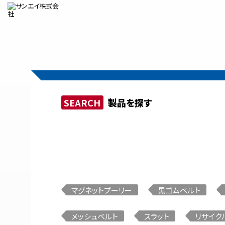
製品ラインナップ
SEARCH
製品を探す
サンエイの使命
事
スクラップ搬送コンベア
マグネットプーリー
黒ゴムベルト
メッシュベルト
スラット
リサイク