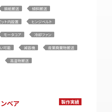
損紙搬送
傾斜搬送
）
ミニコンベア（アルミフレーム)
ピット内設置
ヒンジベルト
モータコア
冷却ファン
ービスの流れ
い可能
減容機
産業廃棄物搬送
高温物搬送
コンベア