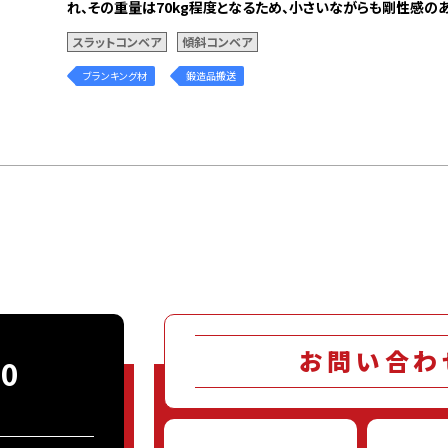
れ、その重量は70kg程度となるため、小さいながらも剛性感の
個人情報保護方針
スラットコンベア
傾斜コンベア
ブランキング材
鍛造品搬送
お問い合わ
00