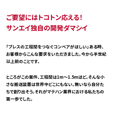
チェーン付メッシュベルトコンベア
ゴムベルトコンベア
ご要望にはトコトン応える！
垂直コンベア
サンエイ独自の開発ダマシイ
ステンレスコンベア
ミニコンベア（アルミフレーム)
ミニコンベア（スチールフレーム）
「プレスの工程間をつなぐコンベアがほしい」ある時、
お客様からこんな要求をいただきました。今から半世紀
以上前のことです。
製作実績
ところがこの案件、工程間は1m～1.5mほど。そんな小
サポート
さな搬送装置は世界中どこにもない。無いなら自分た
ちで創り出そう。それがマテハン業界における私たちの
サービス事業
第一歩でした。
設備紹介
金属加工を請け負います