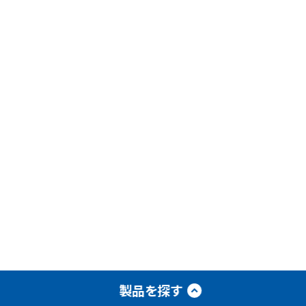
スクラップ搬送コンベア
ステンレスコンベア
チェーン付メッシュベルトコンベア
ミニコンベア（スチールフレーム）
ミニコンベア（アルミフレーム）
製品を探す