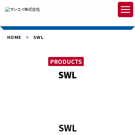
OUR MISSION
HOME
SWL
サンエイの使命
PRODUCTS
事業領域
SWL
サービスの流れ
製品ラインナップ
スクラップ搬送コンベア
SWL
スラットコンベア