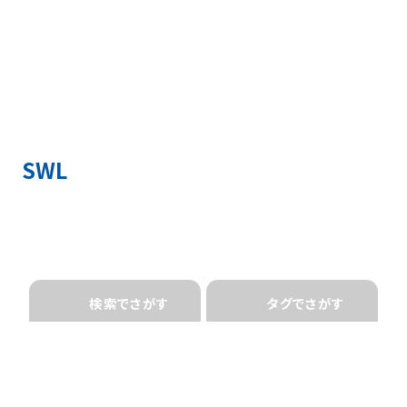
SWL
検索でさがす
タグでさがす
フリーワード or 型式