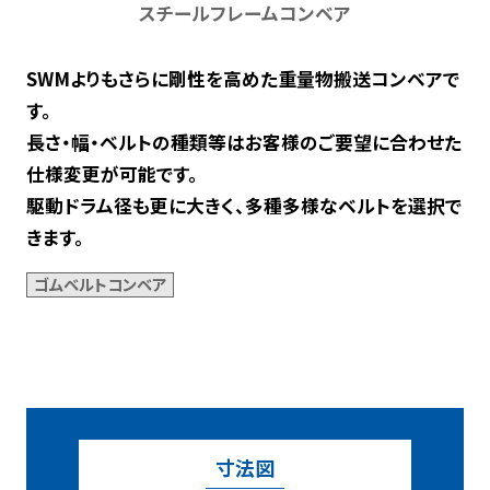
スチールフレームコンベア
チェーン付メッシュベルトコンベア
ゴムベルトコンベア
SWMよりもさらに剛性を高めた重量物搬送コンベアで
垂直コンベア
す。
ステンレスコンベア
長さ・幅・ベルトの種類等はお客様のご要望に合わせた
ミニコンベア（アルミフレーム)
仕様変更が可能です。
ミニコンベア（スチールフレーム）
駆動ドラム径も更に大きく、多種多様なベルトを選択で
きます。
製作実績
ゴムベルトコンベア
サポート
サービス事業
設備紹介
寸法図
金属加工を請け負います