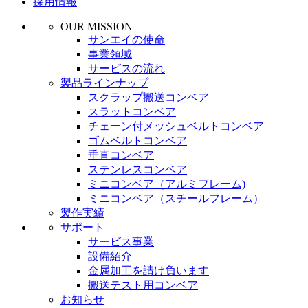
採用情報
OUR MISSION
サンエイの使命
事業領域
サービスの流れ
製品ラインナップ
スクラップ搬送コンベア
スラットコンベア
チェーン付メッシュベルトコンベア
ゴムベルトコンベア
垂直コンベア
ステンレスコンベア
ミニコンベア（アルミフレーム)
ミニコンベア（スチールフレーム）
製作実績
サポート
サービス事業
設備紹介
金属加工を請け負います
搬送テスト用コンベア
お知らせ