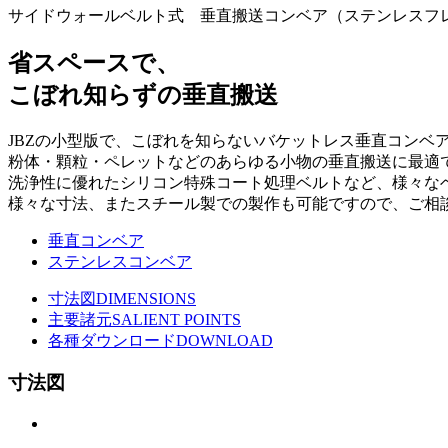
サイドウォールベルト式 垂直搬送コンベア（ステンレスフ
省スペースで、
こぼれ知らずの垂直搬送
JBZの小型版で、こぼれを知らないバケットレス垂直コンベ
粉体・顆粒・ペレットなどのあらゆる小物の垂直搬送に最適
洗浄性に優れたシリコン特殊コート処理ベルトなど、様々な
様々な寸法、またスチール製での製作も可能ですので、ご相
垂直コンベア
ステンレスコンベア
寸法図
DIMENSIONS
主要諸元
SALIENT POINTS
各種ダウンロード
DOWNLOAD
寸法図