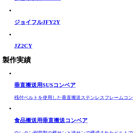
ジョイフルJFY2Y
JZ2CY
製作実績
垂直搬送用SUSコンベア
桟付ベルトを使用した垂直搬送ステンレスフレームコンベ
食品搬送用垂直搬送コンベア
ウレタン樹脂製の横サンと波サンで構成されたベルトで「