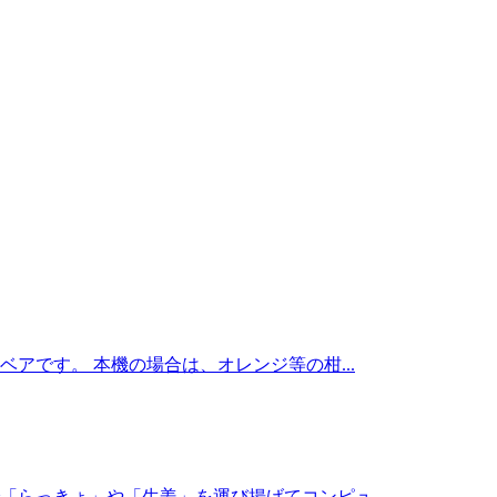
アです。 本機の場合は、オレンジ等の柑...
らっきょ」や「生姜」を運び揚げてコンピュ...