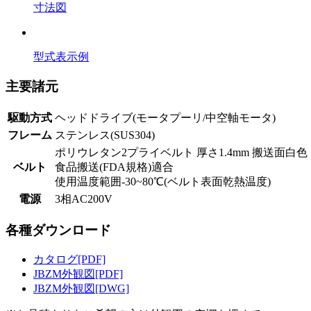
寸法図
型式表示例
主要諸元
駆動方式
ヘッドドライブ(モータプーリ/中空軸モータ)
フレーム
ステンレス(SUS304)
ポリウレタン2プライベルト 厚さ1.4mm 搬送面白色
ベルト
食品搬送(FDA規格)適合
使用温度範囲-30~80℃(ベルト表面乾熱温度)
電源
3相AC200V
各種ダウンロード
カタログ[PDF]
JBZM外観図[PDF]
JBZM外観図[DWG]