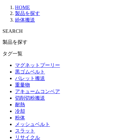
HOME
製品を探す
紛体搬送
SEARCH
製品を探す
タグ一覧
マグネットプーリー
黒ゴムベルト
パレット搬送
重量物
アキュームコンベア
切削切粉搬送
耐熱
冷却
粉体
メッシュベルト
スラット
リサイクル