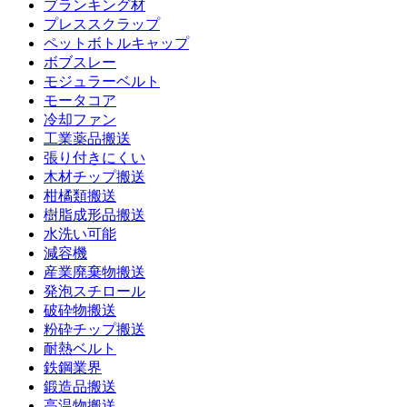
ブランキング材
プレススクラップ
ペットボトルキャップ
ボブスレー
モジュラーベルト
モータコア
冷却ファン
工業薬品搬送
張り付きにくい
木材チップ搬送
柑橘類搬送
樹脂成形品搬送
水洗い可能
減容機
産業廃棄物搬送
発泡スチロール
破砕物搬送
粉砕チップ搬送
耐熱ベルト
鉄鋼業界
鍛造品搬送
高温物搬送