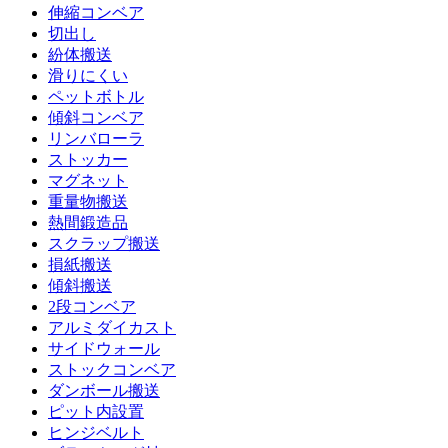
伸縮コンベア
切出し
紛体搬送
滑りにくい
ペットボトル
傾斜コンベア
リンバローラ
ストッカー
マグネット
重量物搬送
熱間鍛造品
スクラップ搬送
損紙搬送
傾斜搬送
2段コンベア
アルミダイカスト
サイドウォール
ストックコンベア
ダンボール搬送
ピット内設置
ヒンジベルト